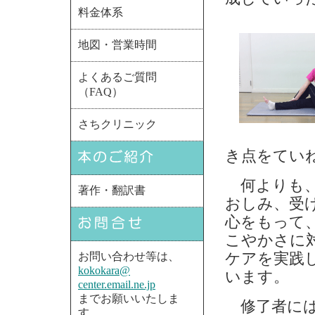
料金体系
地図・営業時間
よくあるご質問
（FAQ）
さちクリニック
き点をてい
何よりも、
著作・翻訳書
おしみ、受
心をもって
こやかさに
ケアを実践
お問い合わせ等は、
kokokara@
います。
center.email.ne.jp
までお願いいたしま
修了者には
す。