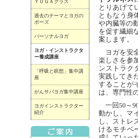
ＹＯＧＡクラス
とりあげて
ともなう身
過去のテーマとヨガの
ポーズ
や内臓等の
を促す繊細
パーソナルヨガ
案します。
ヨガ・インストラクタ
ヨガを安全
ー養成講座
楽しさを参
ンストラク
「呼吸と瞑想」集中講
実践してき
座
することが
は、専門性
がんサバヨガ集中講座
一回50～
ヨガインストラクター
動かし、マ
紹介
し、ストレ
けるモチベ
成していっ