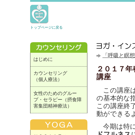
トップページに戻る
「呼吸と瞑想
はじめに
２０１７年
カウンセリング
講座
（個人療法）
この講座は
女性のためのグルー
の基本的な
プ・セラピー（摂食障
この講座終
害集団精神療法）
動ができる
今期は特に
ドフルネス