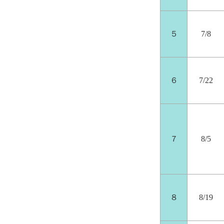
５
7/8
６
7/22
７
8/5
８
8/19