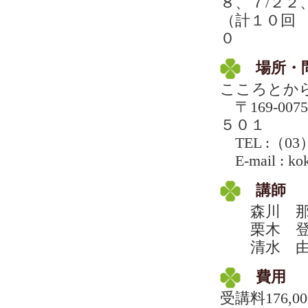
８、７/２２
（計１０回
０
場所・
こころとか
〒169-0
５０１
TEL :（03）
E-mail : kok
講師
森川 那
栗木 登
清水 由
費用
受講料176,0